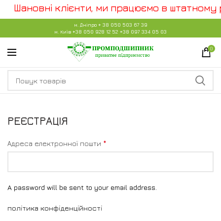
Шановні клієнти, ми працюємо в штатному 
м. Дніпро
+ 38 050 503 67 39
м. Київ
+38 050 928 12 52
+38 097 334 05 03
0
РЕЄСТРАЦІЯ
*
Адреса електронної пошти
A password will be sent to your email address.
політика конфіденційності